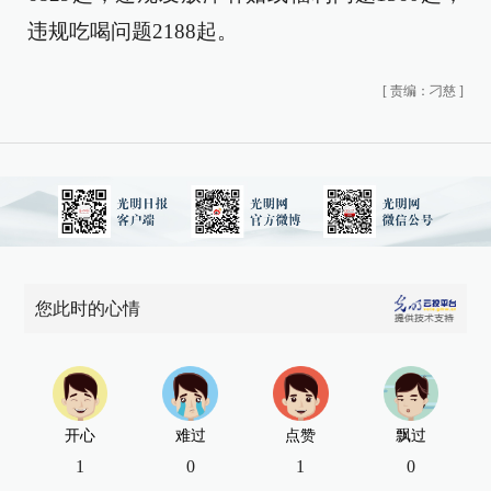
违规吃喝问题2188起。
[
责编：刁慈
]
您此时的心情
开心
难过
点赞
飘过
1
0
1
0