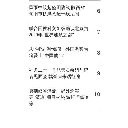
风雨中筑起坚固防线 陕西省
6
旬阳市抗洪抢险一线见闻
联合国教科文组织确认北京为
7
2029年“世界建筑之都”
从“制造”到“智造”
外国游客为
8
啥爱上“中国购”？
神舟二十一号航天员乘组与记
9
者见面会 载誉归来话征途
暑期峡谷漂流、野外溯溪
10
等"清凉"项目火热 游玩还需冷
静