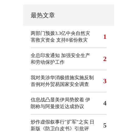
最热文章
两部门预拨3.3亿中央自然灾
1
害救灾资金 支持8省份救灾
全总印发通知 加强安全生产
2
和劳动保护工作
我对美涉华消极措施实施反制
3
首例对外贸易国家安全调查
信息战凸显美伊局势胶着
伊
4
朗称与阿曼接近达成协议
炒作虚假叙事行"扩军"之实
日
5
新版《防卫白皮书》引批评