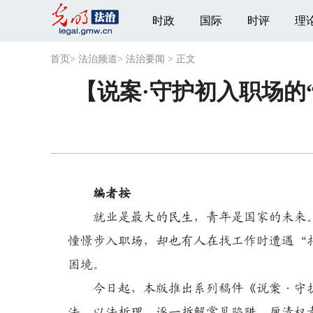
时政
国际
时评
理
首页
>
法治频道
>
法治要闻
>
正文
【说案·守护初入职场的
编者按
就业是最大的民生，青年是国家的未来。
憧憬步入职场，却也有人在找工作时遭遇“
困境。
今日起，本版推出系列稿件《说案·守护
法、以法析理，逐一拆解常见陷阱、厘清权