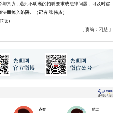
咨询求助，遇到不明晰的招聘要求或法律问题，可及时咨
懂法而掉入陷阱。（记者 张伟杰）
07版）
[
责编：刁慈
]
点赞
飘过