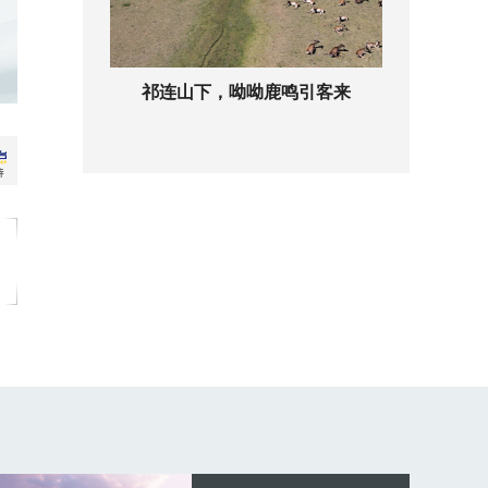
祁连山下，呦呦鹿鸣引客来