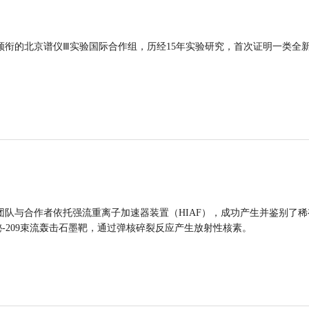
领衔的北京谱仪Ⅲ实验国际合作组，历经15年实验研究，首次证明一类全
团队与合作者依托强流重离子加速器装置（HIAF），成功产生并鉴别了稀
的铋-209束流轰击石墨靶，通过弹核碎裂反应产生放射性核素。