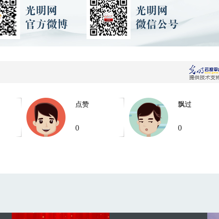
点赞
飘过
0
0