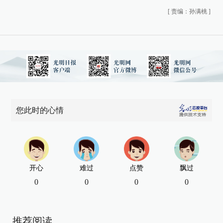
[
责编：孙满桃
]
您此时的心情
开心
难过
点赞
飘过
0
0
0
0
推荐阅读