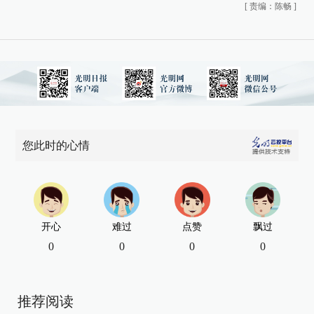
[
责编：陈畅
]
您此时的心情
开心
难过
点赞
飘过
0
0
0
0
推荐阅读