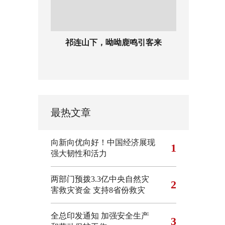
祁连山下，呦呦鹿鸣引客来
最热文章
向新向优向好！中国经济展现
1
强大韧性和活力
两部门预拨3.3亿中央自然灾
2
害救灾资金 支持8省份救灾
全总印发通知 加强安全生产
3