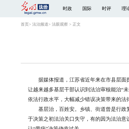
时政
国际
时评
理
首页
>
法治频道
>
法眼观察
>
正文
据媒体报道，江苏省近年来在市县层面探
让越来越多基层干部认识到法治审核能治“
依法行政水平，大幅减少错误决策带来的法
基层治，百姓安。乡镇、街道曾是行政复
于决策之初法治关口失守，有的因为法治意识
让“带病”决策侥幸过关。