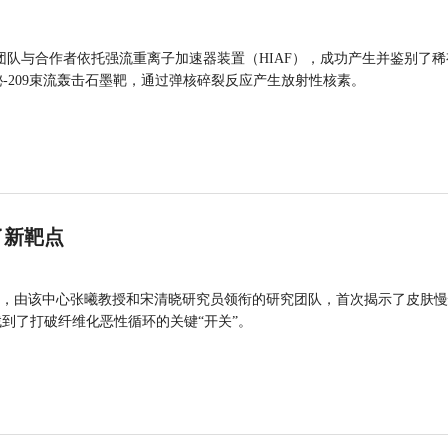
团队与合作者依托强流重离子加速器装置（HIAF），成功产生并鉴别了稀
的铋-209束流轰击石墨靶，通过弹核碎裂反应产生放射性核素。
了新靶点
，由该中心张曦教授和宋清晓研究员领衔的研究团队，首次揭示了皮肤慢
找到了打破纤维化恶性循环的关键“开关”。