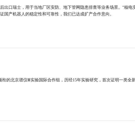
后出口瑞士，用于当地厂区安防、地下管网隐患排查等业务场景。“核电
证国产机器人的稳定性和可靠性，我们已达成扩产合作意向。
领衔的北京谱仪Ⅲ实验国际合作组，历经15年实验研究，首次证明一类全