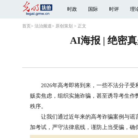
时政
国际
时评
理
首页
>
法治频道
>
原创策划
>
正文
AI海报 | 
2026年高考即将到来，一些不法分子受
贩卖焦虑，组织实施诈骗，甚至诱导考生作
秩序。
让我们通过近年来的高考诈骗案例与谣言
加考试，严守法律底线，谨防上当受骗，确