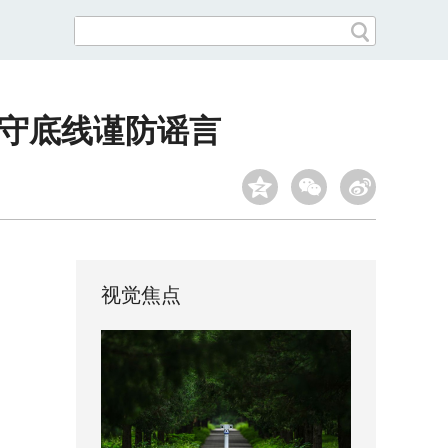
严守底线谨防谣言
视觉焦点