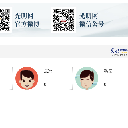
点赞
飘过
0
0