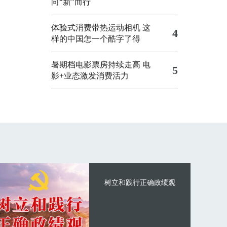
向“新”而行
体验式消费带热运动相机
这
4
样的中国怎一个酷字了得
暑期档电影票房持续走高 电
5
影+业态激发消费活力
树立和践行正确政绩观