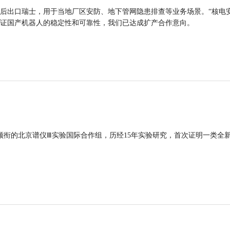
后出口瑞士，用于当地厂区安防、地下管网隐患排查等业务场景。“核电
证国产机器人的稳定性和可靠性，我们已达成扩产合作意向。
领衔的北京谱仪Ⅲ实验国际合作组，历经15年实验研究，首次证明一类全