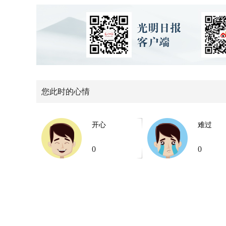
您此时的心情
开心
难过
0
0