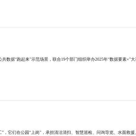
公共数据“跑起来”示范场景，联合19个部门组织举办2025年“数据要素×”大
工”，它们在公园“上岗”，承担清洁清扫、智慧巡检、问询导览、水面救援