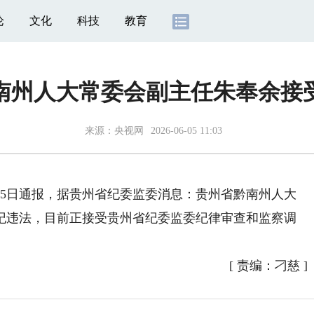
论
文化
科技
教育
南州人大常委会副主任朱奉余接
来源：
央视网
2026-06-05 11:03
月5日通报，据贵州省纪委监委消息：贵州省黔南州人大
纪违法，目前正接受贵州省纪委监委纪律审查和监察调
[
责编：刁慈
]