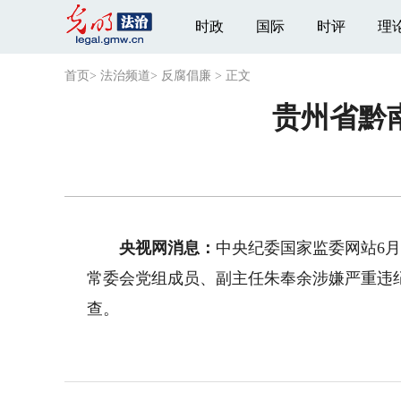
时政
国际
时评
理
首页
>
法治频道
>
反腐倡廉
>
正文
贵州省黔
央视网消息：
中央纪委国家监委网站6
常委会党组成员、副主任朱奉余涉嫌严重违
查。