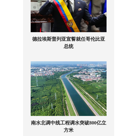
德拉埃斯普列亚宣誓就任哥伦比亚
总统
南水北调中线工程调水突破800亿立
方米