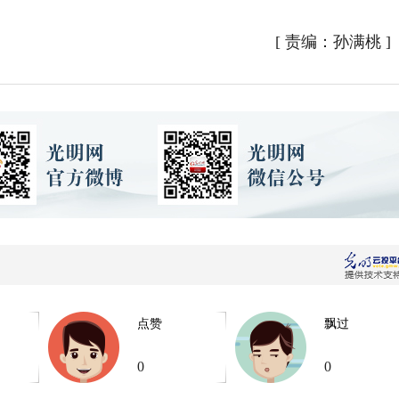
[
责编：孙满桃
]
点赞
飘过
0
0