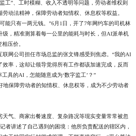
监工”、工时模糊、收入不透明等问题，劳动者维权则
循劳动法精神，保障劳动者知情权、休息权等权益。
能只有一两元钱。”6月1日，开了7年网约车的司机林
升级，精准测算着每一公里的能耗与时长，但AI派单机
变相压价。
联网公司担任市场总监的张文锋感受到焦虑。“我的AI
了效率，这却让领导觉得所有工作都该加速完成，反而
工具的AI，怎能随意成为‘数字监工’？”
地保障劳动者的知情权、休息权等，成为不少劳动者
天气、商家出餐速度、复杂路况等现实变量常常被忽
向记者讲述了自己遇到的困境：他所负责配送的辖区内，