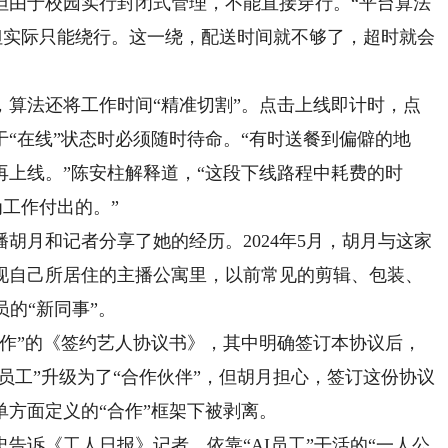
但由于校园实行封闭式管理，不能直接穿行。“平台算法
但实际只能绕行。这一绕，配送时间就不够了，超时就会
法还将工作时间“精准切割”。点击上线即计时，点
“在线”状态时必须随时待命。“有时送餐到偏僻的地
上线。”陈安柱解释道，“这段下线路程中耗费的时
为工作付出的。”
月和记者分享了她的经历。2024年5月，胡月与这家
现自己所居住的主播公寓里，以前常见的剪辑、包装、
的“新同事”。
”的《签约艺人协议书》，其中明确签订本协议后，
“员工”升级为了“合作伙伴”，但胡月担心，签订这份协议
方面定义的“合作”框架下被剥离。
诉《工人日报》记者，依靠“AI员工”干活的“一人公