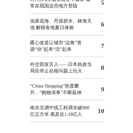
5
常在我国这些地方登陆
油菜花海、丹崖碧水、林海天
6
池 解锁各地夏日体验
暖心改造让城市“边角”资
7
源“动”起来“活”起来
外交部发言人——日本执政当
8
局应停止在核问题上玩火
“China Shopping”热度攀
9
升，“购物清单”不断延伸
南水北调中线工程调水破800
10
亿立方米 惠及近1.18亿人