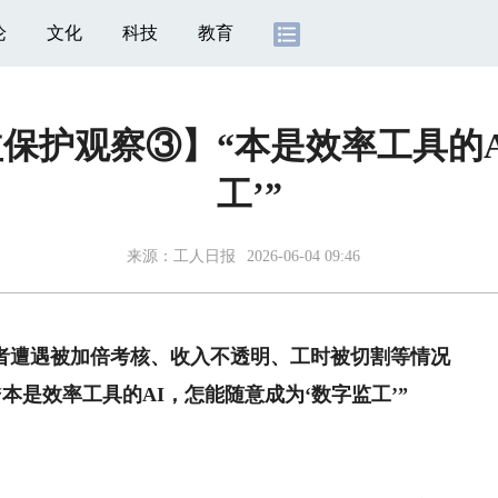
论
文化
科技
教育
益保护观察③】“本是效率工具的A
工’”
来源：
工人日报
2026-06-04 09:46
遭遇被加倍考核、收入不透明、工时被切割等情况
是效率工具的AI，怎能随意成为‘数字监工’”