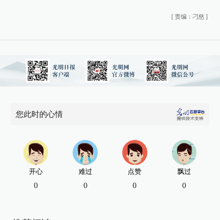
[
责编：刁慈
]
您此时的心情
开心
难过
点赞
飘过
0
0
0
0