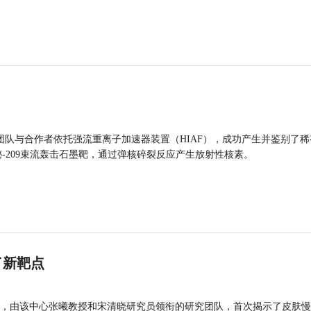
团队与合作者依托强流重离子加速器装置（HIAF），成功产生并鉴别了稀
的铋-209束流轰击石墨靶，通过弹核碎裂反应产生放射性核素。
了新靶点
，由该中心张曦教授和宋清晓研究员领衔的研究团队，首次揭示了皮肤慢