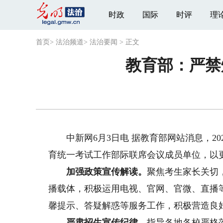
时政
国际
时评
理
首页
>
法治频道
>
法治要闻
>
正文
教育部：严禁
中新网6月3日电 据教育部网站消息，20
育统一考试工作部际联席会议成员单位，以
加强政策宣传解读。
聚焦考生家长关切
播载体，积极运用电视、官网、官微、直播
馨提示、答疑解惑等服务工作，积极营造良
严肃招生宣传纪律。
指导各地各校严格