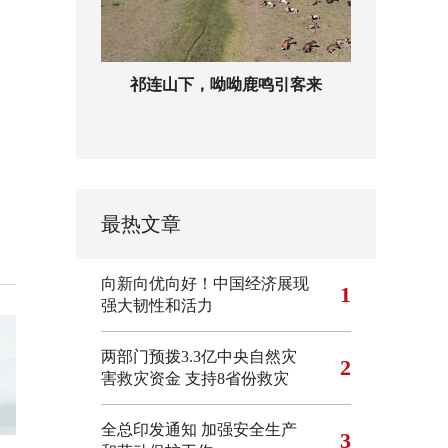
祁连山下，呦呦鹿鸣引客来
最热文章
向新向优向好！中国经济展现
1
强大韧性和活力
两部门预拨3.3亿中央自然灾
2
害救灾资金 支持8省份救灾
全总印发通知 加强安全生产
3