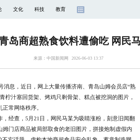
论
文化
科技
教育
青岛商超熟食饮料遭偷吃 网民
来源：
中国新闻网
2026-06-03 13:37
号消息，近日，网上大量传播济南、青岛山姆会员店“熟
瓶青柠汁塞回货架、烤鸡只剩骨架、糕点被挖洞的图片，
乱正常网络秩序。
经查，5月21日，网民马某为吸睛涨粉，刻意旧闻翻
山姆门店商品被局部取食的老旧图片，拼接炮制虚假内
”的不实话题，虚构本地商超食品安全乱象，蓄意制造网