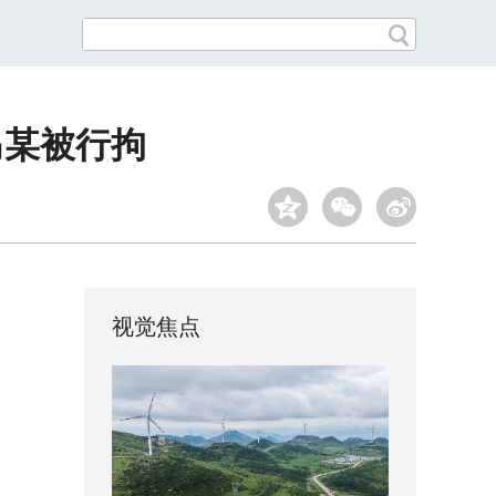
马某被行拘
视觉焦点