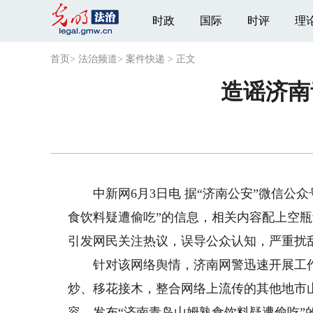
时政
国际
时评
理
首页
>
法治频道
>
案件快递
>
正文
造谣济南
中新网6月3日电 据“济南公安”微信公众
食饮料疑遭偷吃”的信息，相关内容配上空
引发网民关注热议，误导公众认知，严重扰
针对该网络舆情，济南网警迅速开展工作，
炒、移花接木，整合网络上流传的其他地市
容，发布“济南青岛山姆熟食饮料疑遭偷吃