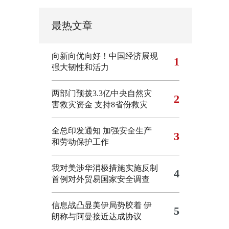
最热文章
向新向优向好！中国经济展现
1
强大韧性和活力
两部门预拨3.3亿中央自然灾
2
害救灾资金 支持8省份救灾
全总印发通知 加强安全生产
3
和劳动保护工作
我对美涉华消极措施实施反制
4
首例对外贸易国家安全调查
信息战凸显美伊局势胶着
伊
5
朗称与阿曼接近达成协议