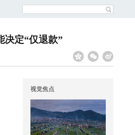
能决定“仅退款”
视觉焦点