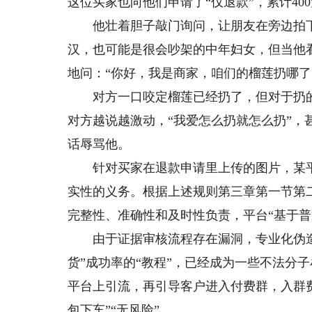
这位买家也向他们申请了“仅退款”，累计40
他壮着胆子敲门询问，让朋友在旁边拍下
汉，也可能是很会吵架的中年妇女，但当他
地问：“你好，我是商家，咱们的榴莲扔哪了
对方一口咬定榴莲已经扔了，但对于扔的
对方越说越激动，“我爱怎么扔就怎么扔”
话辱骂他。
针对买家在退款申请里上传的图片，某平
实性的义务。根据上述规则第三章第一节第
完整性、准确性和及时性负责，平台“基于普
由于证据审核流程存在漏洞，专业化伪造退
货”成功率的“教程”，已经成为一些不法分
平台上引流，再引导客户进入付费群，入群费
包下车”“无风险”。