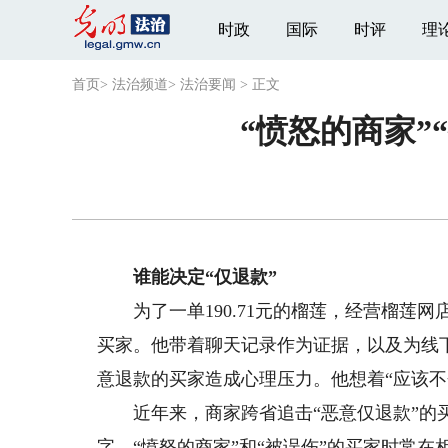
时政
国际
时评
理
首页
>
法治频道
>
法治要闻
>
正文
“愤怒的商家”
谁能决定“仅退款”
为了一单190.71元的榴莲，经营榴莲网店
买家。他带着聊天记录作为证据，以及为线
意退款的买家造成心理压力。他想着“应该不
近年来，商家跨省追击“恶意仅退款”的买
字，“愤怒的商家”和“被误伤”的买家时常