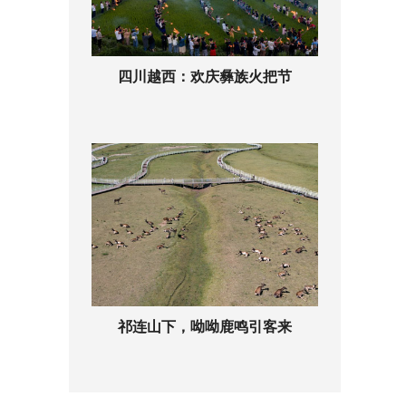
四川越西：欢庆彝族火把节
祁连山下，呦呦鹿鸣引客来