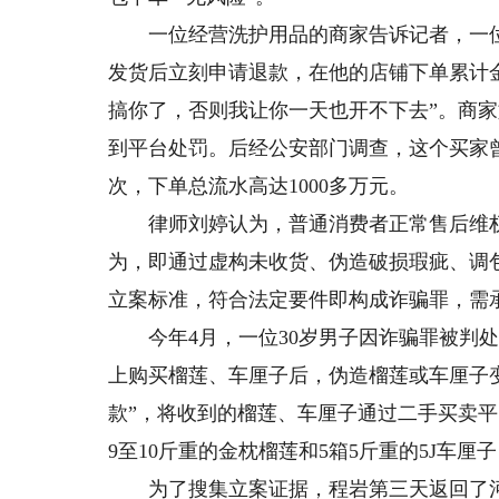
一位经营洗护用品的商家告诉记者，一位顾
发货后立刻申请退款，在他的店铺下单累计金
搞你了，否则我让你一天也开不下去”。商
到平台处罚。后经公安部门调查，这个买家曾对
次，下单总流水高达1000多万元。
律师刘婷认为，普通消费者正常售后维权受
为，即通过虚构未收货、伪造破损瑕疵、调
立案标准，符合法定要件即构成诈骗罪，需
今年4月，一位30岁男子因诈骗罪被判处
上购买榴莲、车厘子后，伪造榴莲或车厘子
款”，将收到的榴莲、车厘子通过二手买卖平
9至10斤重的金枕榴莲和5箱5斤重的5J车厘子
为了搜集立案证据，程岩第三天返回了河