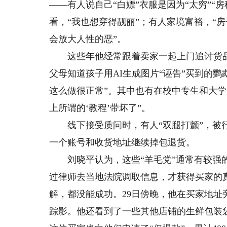
——有人说自己“白嫖”衣服是因为“太穷”“
看，“我也想穿得靓丽”；有人家境富裕，“房
会放大人性的恶”。
这些年他经常跟着卖家一起上门追讨货品和
父母知道孩子用AI生成图片“诬告”买到的鹦
这么做很正常”。其中也有在校中专生和大学
上所谓的‘教程’带坏了”。
线下接受质问时，有人“双腿打颤”，被行政
一个账号和收货地址继续掉包退货。
刘晓平认为，这些“羊毛党”通常有较强的“
过律师去当地法院调取信息，才获得买家的
解，都没能成功。29日傍晚，他在买家地
踪影。他还看到了一些其他店铺的生鲜包装