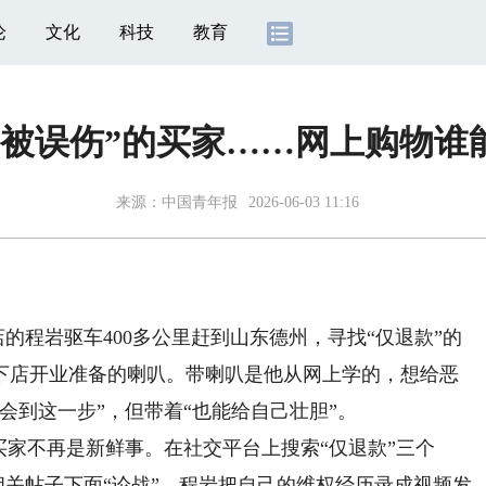
论
文化
科技
教育
“被误伤”的买家……网上购物谁
来源：
中国青年报
2026-06-03 11:16
的程岩驱车400多公里赶到山东德州，寻找“仅退款”的
下店开业准备的喇叭。带喇叭是他从网上学的，想给恶
会到这一步”，但带着“也能给自己壮胆”。
家不再是新鲜事。在社交平台上搜索“仅退款”三个
在相关帖子下面“论战”。程岩把自己的维权经历录成视频发