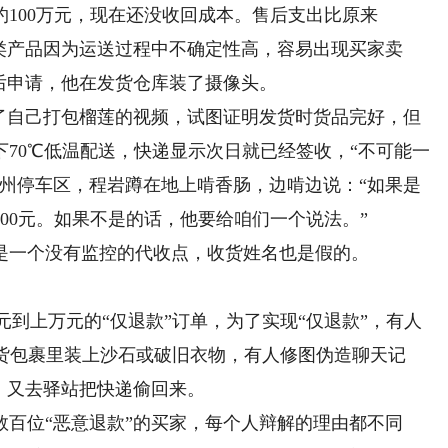
100万元，现在还没收回成本。售后支出比原来
类产品因为运送过程中不确定性高，容易出现买家卖
后申请，他在发货仓库装了摄像头。
自己打包榴莲的视频，试图证明发货时货品完好，但
70℃低温配送，快递显示次日就已经签收，“不可能一
在德州停车区，程岩蹲在地上啃香肠，边啃边说：“如果是
1000元。如果不是的话，他要给咱们一个说法。”
一个没有监控的代收点，收货姓名也是假的。
元到上万元的“仅退款”订单，为了实现“仅退款”，有人
退货包裹里装上沙石或破旧衣物，有人修图伪造聊天记
、又去驿站把快递偷回来。
位“恶意退款”的买家，每个人辩解的理由都不同