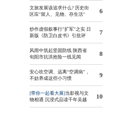
文旅发展该追求什么?
历史街
6
区应"留人、见物、存生活"
炒作虚假叙事行"扩军"之实
日
7
新版《防卫白皮书》引批评
风雨中筑起坚固防线 陕西省
8
旬阳市抗洪抢险一线见闻
安心吹空调、远离“空调病”，
9
不妨养成这些小习惯
[带你一起看大展]
当影视与文
10
物相遇 沉浸式品读千年吴越