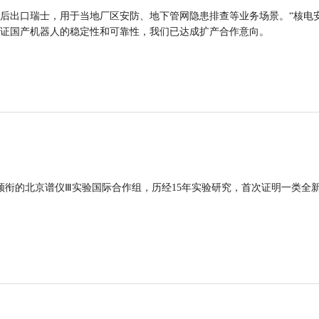
后出口瑞士，用于当地厂区安防、地下管网隐患排查等业务场景。“核电
证国产机器人的稳定性和可靠性，我们已达成扩产合作意向。
领衔的北京谱仪Ⅲ实验国际合作组，历经15年实验研究，首次证明一类全