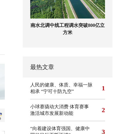
南水北调中线工程调水突破800亿立
方米
最热文章
人民的健康、体质、幸福一脉
1
相承
“宁可十防九空”
小球赛撬动大消费 体育赛事
2
激活城市发展新动能
“向着建设体育强国、健康中
3