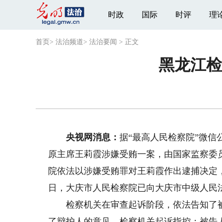
时政
国际
时评
理
首页
>
法治频道
>
法治要闻
>
正文
黑龙江检
央视网消息：
据“最高人民检察院”微
原主席王莉霞涉嫌受贿一案，由国家监察委
院依法以涉嫌受贿罪对王莉霞作出逮捕决定
日，大庆市人民检察院已向大庆市中级人民
检察机关在审查起诉阶段，依法告知了被
了辩护人的意见。检察机关起诉指控：被告