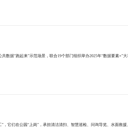
公共数据“跑起来”示范场景，联合19个部门组织举办2025年“数据要素×”大
工”，它们在公园“上岗”，承担清洁清扫、智慧巡检、问询导览、水面救援