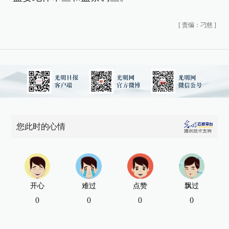
[
责编：刁慈
]
您此时的心情
开心
难过
点赞
飘过
0
0
0
0