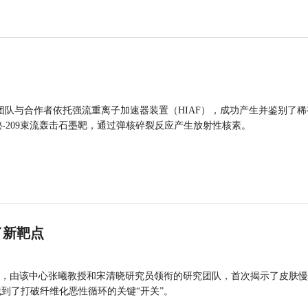
团队与合作者依托强流重离子加速器装置（HIAF），成功产生并鉴别了稀
的铋-209束流轰击石墨靶，通过弹核碎裂反应产生放射性核素。
了新靶点
，由该中心张曦教授和宋清晓研究员领衔的研究团队，首次揭示了皮肤慢
找到了打破纤维化恶性循环的关键“开关”。