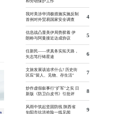
和劳动保护工作
我对美涉华消极措施实施反制
4
首例对外贸易国家安全调查
信息战凸显美伊局势胶着
伊
5
朗称与阿曼接近达成协议
任新民——求真务实拓天路，
6
矢志笃行铸星途
文旅发展该追求什么?
历史街
7
区应"留人、见物、存生活"
炒作虚假叙事行"扩军"之实
日
8
新版《防卫白皮书》引批评
风雨中筑起坚固防线 陕西省
9
旬阳市抗洪抢险一线见闻