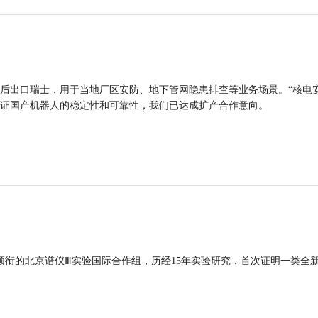
后出口瑞士，用于当地厂区安防、地下管网隐患排查等业务场景。“核电
证国产机器人的稳定性和可靠性，我们已达成扩产合作意向。
领衔的北京谱仪Ⅲ实验国际合作组，历经15年实验研究，首次证明一类全