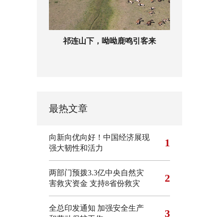
祁连山下，呦呦鹿鸣引客来
最热文章
向新向优向好！中国经济展现
1
强大韧性和活力
两部门预拨3.3亿中央自然灾
2
害救灾资金 支持8省份救灾
全总印发通知 加强安全生产
3