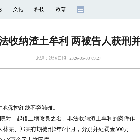
论
文化
科技
教育
非法收纳渣土牟利 两被告人获刑
来源：
法治日报
2026-06-03 09:27
耕地保护红线不容触碰。
法院对一起借土壤改良之名、非法收纳渣土牟利的案件作
林某、郑某有期徒刑2年6个月，分别并处罚金300万
37.8万余元上缴国库。