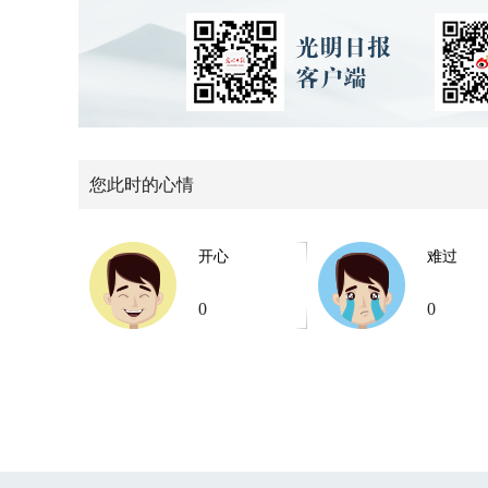
您此时的心情
开心
难过
0
0