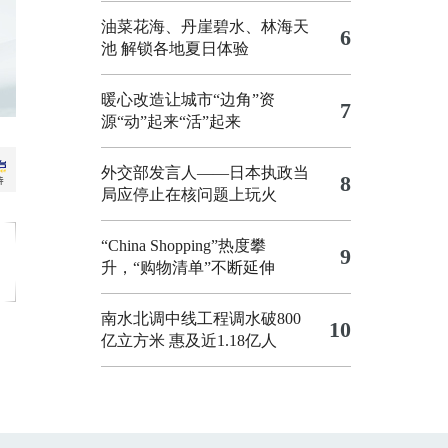
油菜花海、丹崖碧水、林海天
6
池 解锁各地夏日体验
暖心改造让城市“边角”资
7
源“动”起来“活”起来
外交部发言人——日本执政当
8
局应停止在核问题上玩火
“China Shopping”热度攀
9
升，“购物清单”不断延伸
南水北调中线工程调水破800
10
亿立方米 惠及近1.18亿人