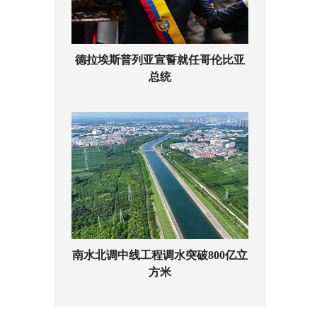
德拉埃斯普列亚宣誓就任哥伦比亚
总统
南水北调中线工程调水突破800亿立
方米