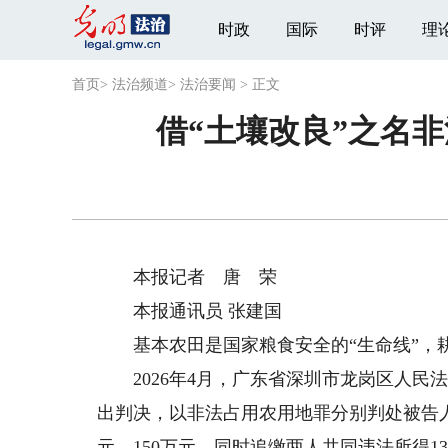
时政
国际
时评
理
首页
>
法治频道
>
法治要闻
>
正文
借“土壤改良”之名
本报记者 唐 荣
本报通讯员 张建国
基本农田是国家粮食安全的“生命线”，
2026年4月，广东省深圳市龙岗区人民
出判决，以非法占用农用地罪分别判处被告人
元、150万元，同时追缴两人共同违法所得13