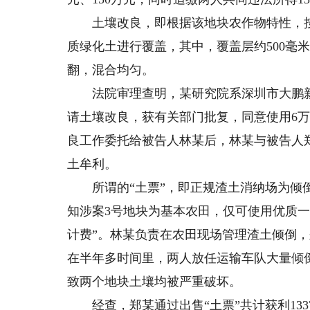
土壤改良，即根据该地块农作物特性，按
质绿化土进行覆盖，其中，覆盖层约500毫米
翻，混合均匀。
法院审理查明，某研究院系深圳市大鹏新
请土壤改良，获有关部门批复，同意使用6
良工作委托给被告人林某后，林某与被告人
土牟利。
所谓的“土票”，即正规渣土消纳场为倾倒
知涉案3号地块为基本农田，仅可使用优质
计费”。林某负责在农田现场管理渣土倾倒，
在半年多时间里，两人放任运输车队大量倾
致两个地块土壤均被严重破坏。
经查，郑某通过出售“土票”共计获利1337