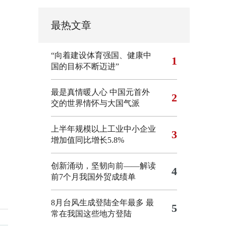
最热文章
“向着建设体育强国、健康中
1
国的目标不断迈进”
最是真情暖人心 中国元首外
2
交的世界情怀与大国气派
上半年规模以上工业中小企业
3
增加值同比增长5.8%
创新涌动，坚韧向前——解读
4
前7个月我国外贸成绩单
8月台风生成登陆全年最多 最
5
常在我国这些地方登陆