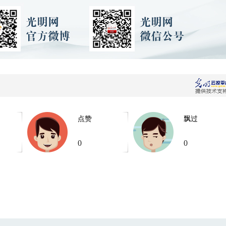
点赞
飘过
0
0