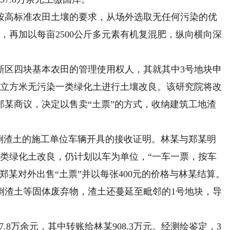
高标准农田土壤的要求，从场外选取无任何污染的优
，再加以每亩2500公斤多元素有机复混肥，纵向横向深
区四块基本农田的管理使用权人，其就其中3号地块申
万立方米无污染一类绿化土进行土壤改良。该研究院将改
郑某商议，决定以售卖“土票”的方式，收纳建筑工地渣
渣土的施工单位车辆开具的接收证明。林某与郑某明
一类绿化土改良，仍计划以车为单位，“一车一票，按车
郑某对外出售“土票”并以每张400元的价格与林某结算。
倒渣土等固体废弃物，渣土还蔓延至毗邻的1号地块，导
.8万余元，其中转账给林某908.3万元。经测绘鉴定，3