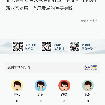
业态劳动者合法权益的捍卫，也是引导和规范
新业态健康、有序发展的重要实践。
[
责编：孙满桃
]
您此时的心情
开心
难过
点赞
飘过
0
0
0
0