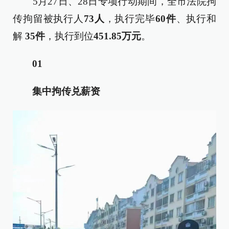
5月27日、28日专项行动期间，全市法院拘
传拘留被执行人
73人
，执行完毕
60件
、执行和
解
35件
，执行到位
451.85万元
。
01
集中拘传兑薪资