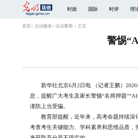
时政
国际
时评
理
首页
>
法治频道
>
法治要闻
>
正文
警惕“
新华社北京6月2日电 （记者王鹏）2026
息，提醒广大考生及家长警惕“名师押题”“
谨防上当受骗。
教育部提醒，近年来，高考命题持续深化
考查考生关键能力、学科素养和思维品质，突
来获取高分是不现实的。