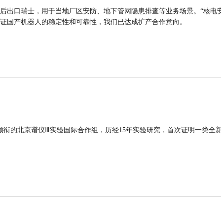
后出口瑞士，用于当地厂区安防、地下管网隐患排查等业务场景。“核电
证国产机器人的稳定性和可靠性，我们已达成扩产合作意向。
领衔的北京谱仪Ⅲ实验国际合作组，历经15年实验研究，首次证明一类全