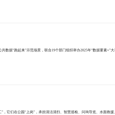
公共数据“跑起来”示范场景，联合19个部门组织举办2025年“数据要素×”大
工”，它们在公园“上岗”，承担清洁清扫、智慧巡检、问询导览、水面救援