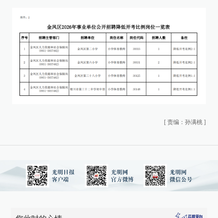
[
责编：孙满桃
]