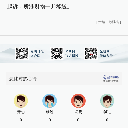
起诉，所涉财物一并移送。
[
责编：孙满桃
]
您此时的心情
开心
难过
点赞
飘过
0
0
0
0