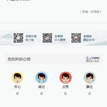
[
责编：孙满桃
]
您此时的心情
开心
难过
点赞
飘过
0
0
0
0