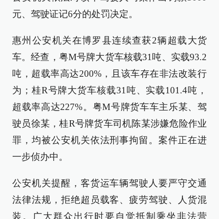
元、驾驶证记6分的处罚决定。
惠州公安机关在博罗县连续查获2辆超载大货
车。经查，粤M号牌大货车核载31吨、实载93.2
吨，超载率高达200%，且该车存在非法改装行
为；桂R号牌大货车核载31吨、实载101.4吨，
超载率高达227%。粤M号牌货车车主乐某、驾
驶员徐某，桂R号牌货车司机陈某涉嫌危险作业
罪，均被公安机关依法刑事拘留。案件正在进
一步侦办中。
公安机关提醒，客货运车辆驾驶人要严守交通
法律法规，拒绝超员载客、疲劳驾驶、人货混
装。广大群众出行时要自觉抵制乘坐非法营