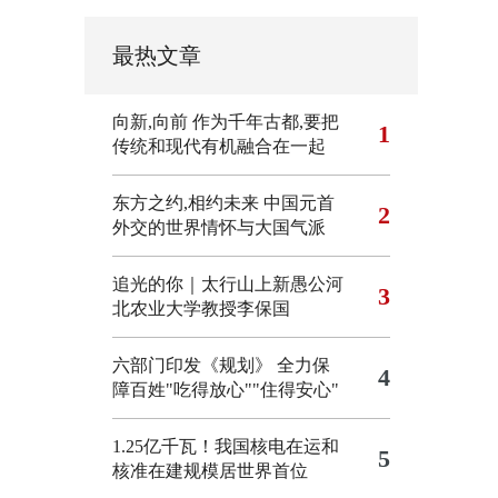
最热文章
向新,向前
作为千年古都,要把
1
传统和现代有机融合在一起
东方之约,相约未来 中国元首
2
外交的世界情怀与大国气派
追光的你｜太行山上新愚公河
3
北农业大学教授李保国
六部门印发《规划》 全力保
4
障百姓"吃得放心""住得安心"
1.25亿千瓦！我国核电在运和
5
核准在建规模居世界首位