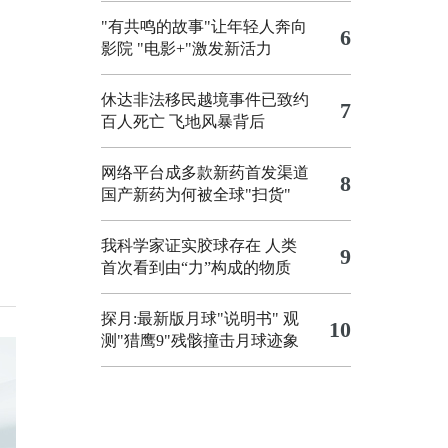
"有共鸣的故事"让年轻人奔向
6
影院
"电影+"激发新活力
休达非法移民越境事件已致约
7
百人死亡
飞地风暴背后
网络平台成多款新药首发渠道
8
国产新药为何被全球"扫货"
我科学家证实胶球存在 人类
9
首次看到由“力”构成的物质
探月:最新版月球"说明书"
观
10
测"猎鹰9"残骸撞击月球迹象