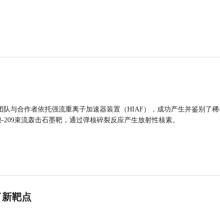
团队与合作者依托强流重离子加速器装置（HIAF），成功产生并鉴别了稀
的铋-209束流轰击石墨靶，通过弹核碎裂反应产生放射性核素。
了新靶点