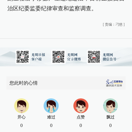
治区纪委监委纪律审查和监察调查。
[
责编：刁慈
]
您此时的心情
开心
难过
点赞
飘过
0
0
0
0