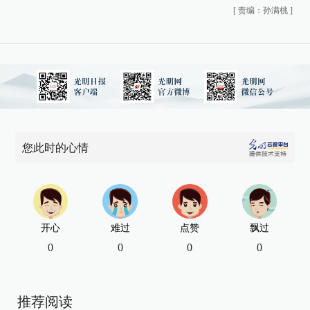
[
责编：孙满桃
]
您此时的心情
开心
难过
点赞
飘过
0
0
0
0
推荐阅读