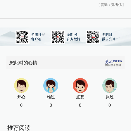
[
责编：孙满桃
]
您此时的心情
开心
难过
点赞
飘过
0
0
0
0
推荐阅读