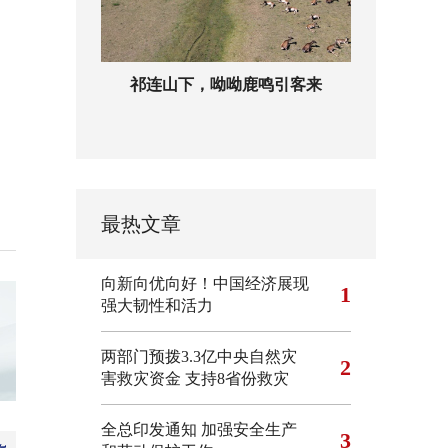
祁连山下，呦呦鹿鸣引客来
最热文章
向新向优向好！中国经济展现
1
强大韧性和活力
两部门预拨3.3亿中央自然灾
2
害救灾资金 支持8省份救灾
全总印发通知 加强安全生产
3