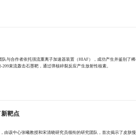
团队与合作者依托强流重离子加速器装置（HIAF），成功产生并鉴别了稀
的铋-209束流轰击石墨靶，通过弹核碎裂反应产生放射性核素。
了新靶点
，由该中心张曦教授和宋清晓研究员领衔的研究团队，首次揭示了皮肤慢