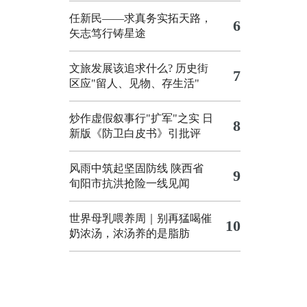
任新民——求真务实拓天路，
6
矢志笃行铸星途
文旅发展该追求什么?
历史街
7
区应"留人、见物、存生活"
炒作虚假叙事行"扩军"之实
日
8
新版《防卫白皮书》引批评
风雨中筑起坚固防线 陕西省
9
旬阳市抗洪抢险一线见闻
世界母乳喂养周｜别再猛喝催
10
奶浓汤，浓汤养的是脂肪