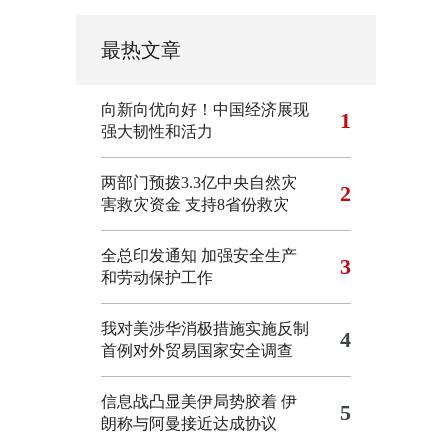
最热文章
向新向优向好！中国经济展现
1
强大韧性和活力
两部门预拨3.3亿中央自然灾
2
害救灾资金 支持8省份救灾
全总印发通知 加强安全生产
3
和劳动保护工作
我对美涉华消极措施实施反制
4
首例对外贸易国家安全调查
信息战凸显美伊局势胶着
伊
5
朗称与阿曼接近达成协议