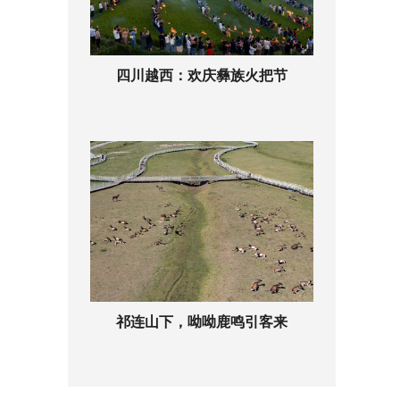
四川越西：欢庆彝族火把节
祁连山下，呦呦鹿鸣引客来