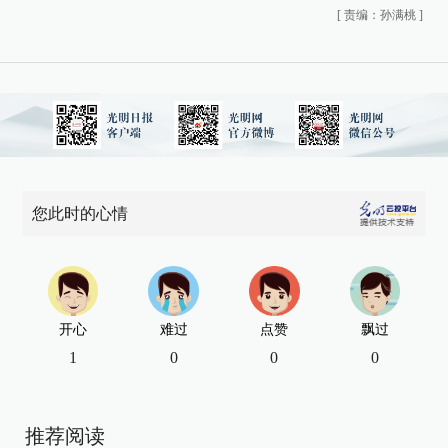
[
责编：孙满桃
]
您此时的心情
开心
难过
点赞
飘过
1
0
0
0
推荐阅读