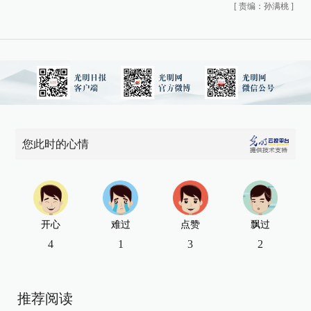
[
责编：孙满桃
]
您此时的心情
开心
难过
点赞
飘过
4
1
3
2
推荐阅读