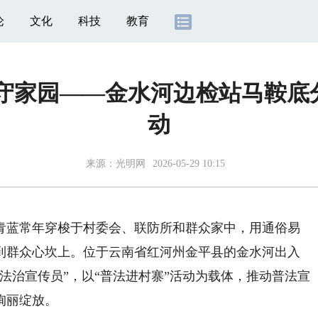
论
文化
科技
教育
航守家园——金水河边检站马鞍底
动
来源：
光明网
2026-05-29 10:15
蓝常年穿梭于村委会、联防所和群众家中，用通俗易
到群众心坎上。位于云南省红河州金平县的金水河出入
法治宣传员”，以“普法进村寨”活动为载体，推动普法宣
绚丽绽放。