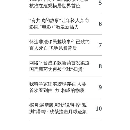
5
核准在建规模居世界首位
"有共鸣的故事"让年轻人奔向
6
影院
"电影+"激发新活力
休达非法移民越境事件已致约
7
百人死亡
飞地风暴背后
网络平台成多款新药首发渠道
8
国产新药为何被全球"扫货"
我科学家证实胶球存在 人类
9
首次看到由“力”构成的物质
探月:最新版月球"说明书"
观
10
测"猎鹰9"残骸撞击月球迹象