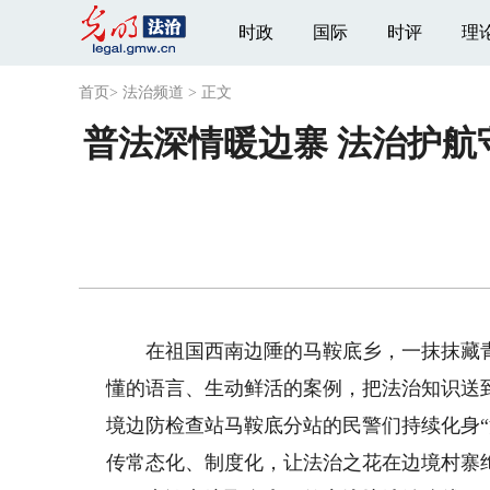
时政
国际
时评
理
首页
>
法治频道
>
正文
普法深情暖边寨 法治护
在祖国西南边陲的马鞍底乡，一抹抹藏青
懂的语言、生动鲜活的案例，把法治知识送
境边防检查站马鞍底分站的民警们持续化身“
传常态化、制度化，让法治之花在边境村寨