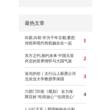
最热文章
向新,向前
作为千年古都,要把
1
传统和现代有机融合在一起
东方之约,相约未来 中国元首
2
外交的世界情怀与大国气派
追光的你｜太行山上新愚公河
3
北农业大学教授李保国
六部门印发《规划》 全力保
4
障百姓"吃得放心""住得安心"
1.25亿千瓦！我国核电在运和