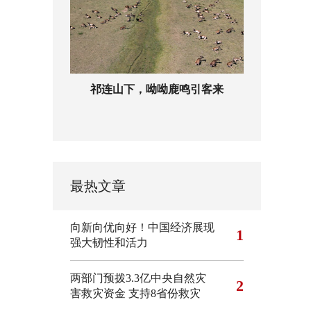
祁连山下，呦呦鹿鸣引客来
最热文章
向新向优向好！中国经济展现
1
强大韧性和活力
两部门预拨3.3亿中央自然灾
2
害救灾资金 支持8省份救灾