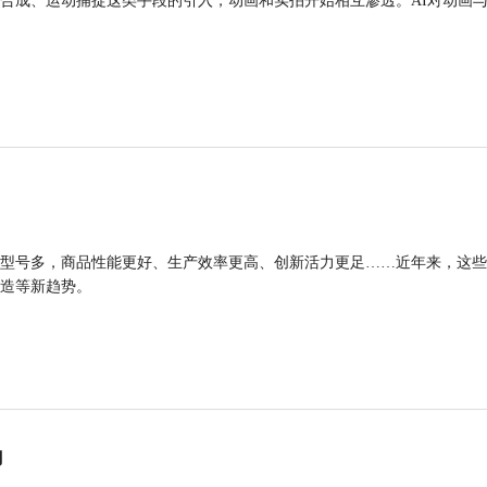
合成、运动捕捉这类手段的引入，动画和实拍开始相互渗透。AI对动画
型号多，商品性能更好、生产效率更高、创新活力更足……近年来，这些
造等新趋势。
力