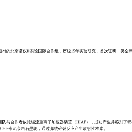
领衔的北京谱仪Ⅲ实验国际合作组，历经15年实验研究，首次证明一类全
团队与合作者依托强流重离子加速器装置（HIAF），成功产生并鉴别了稀
的铋-209束流轰击石墨靶，通过弹核碎裂反应产生放射性核素。