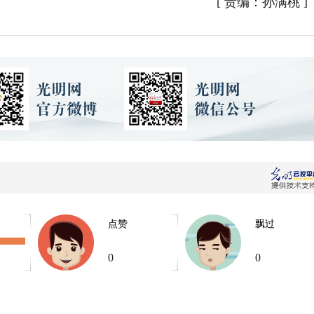
[
责编：孙满桃
]
点赞
飘过
0
0