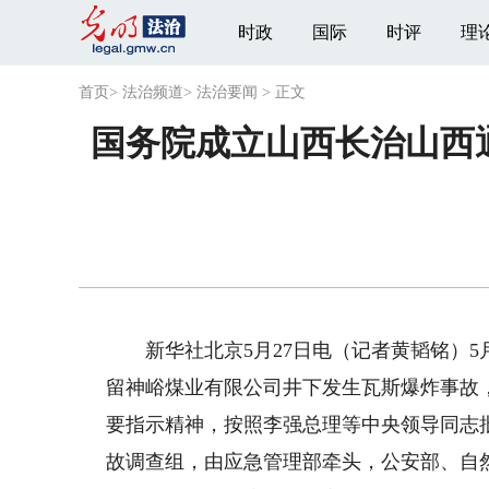
时政
国际
时评
理
首页
>
法治频道
>
法治要闻
>
正文
国务院成立山西长治山西通
新华社北京5月27日电（记者黄韬铭）5月
留神峪煤业有限公司井下发生瓦斯爆炸事故
要指示精神，按照李强总理等中央领导同志
故调查组，由应急管理部牵头，公安部、自