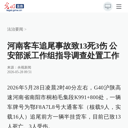
法治要闻
>
河南客车追尾事故致13死3伤 公
安部派工作组指导调查处置工作
来源：
央视新闻
2026-05-28 09:51
2026年5月28日凌晨2时40分左右，G40沪陕高
速河南省南阳市桐柏毛集段K991+800处，一辆
车牌号为鄂F8A7L8号大通客车（核载9人，实
载16人）追尾前方一辆半挂货车，目前已致13
人死亡、3人受伤。