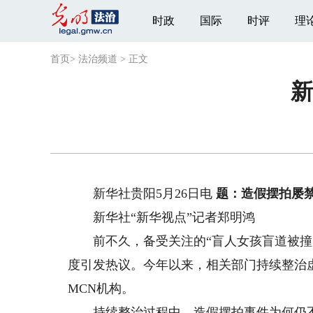
时政
国际
时评
理
首页
>
法治频道
>
正文
新
新华社贵阳5月26日电
题：造假摆拍屡
新华社“新华视点”记者郑明鸿
前不久，备受关注的“盲人女孩盲道被撞反
度引发热议。今年以来，相关部门持续整治
MCN机构。
持续整治过程中，造假摆拍事件为何仍不时