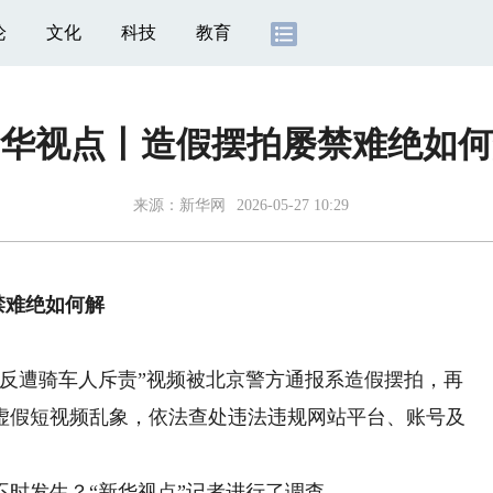
论
文化
科技
教育
华视点丨造假摆拍屡禁难绝如何
来源：
新华网
2026-05-27 10:29
禁难绝如何解
遭骑车人斥责”视频被北京警方通报系造假摆拍，再
虚假短视频乱象，依法查处违法违规网站平台、账号及
发生？“新华视点”记者进行了调查。