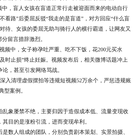
中，盲人女孩在盲道正常行走被迎面而来的电动自行
不看路”后委屈反驳“我走的是盲道”，对方回应“什么盲
公对待、女孩的委屈无助与骑行人的横行霸道，让网友又
部分留言措辞激烈。
视频中，女子称孕吐严重、吃不下饭，花200元买水
“及时止损”终止妊娠。视频发布后，相关微博话题冲上
争论，甚至引发网络骂战。
入清理虚假摆拍等违规短视频52万余个，严惩违规账
光典型案例。
乱象屡禁不绝，主要归因于造假成本低、流量变现收
，其目的是涨粉引流，进而变现牟利。
是数人组成的团队，分别负责剧本策划、实景拍摄、