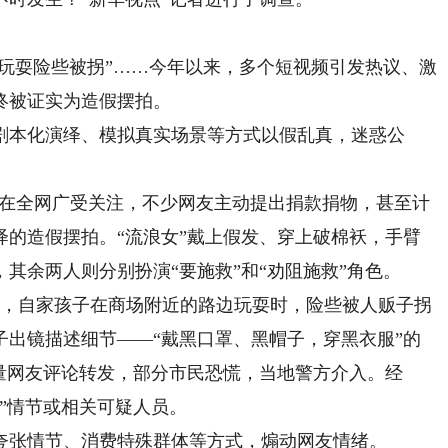
玩耍险些被拐”……今年以来，多个短视频引发热议、激
终被证实为造假摆拍。
本化演绎、模拟真实场景等方式以假乱真，迷惑公
在全网广受关注，不少网友主动提出捐款捐物，甚至计
绎的造假摆拍。“流浪女”戴上假发、穿上破棉袄，手臂
其余两人则分别扮演“要施救”和“劝阻施救”角色。
，自家孩子在商场附近的路边玩耍时，险些被人贩子拐
子出镜描述细节——“戴黑口罩、黑帽子，穿黑衣服”的
量网友评论转发，部分市民恐慌，当地警方介入。经
”情节或相关可疑人员。
张情节、消费特殊群体等方式，煽动网友情绪。