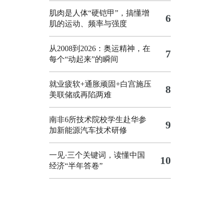
肌肉是人体“硬铠甲”，搞懂增
6
肌的运动、频率与强度
从2008到2026：奥运精神，在
7
每个“动起来”的瞬间
就业疲软+通胀顽固+白宫施压
8
美联储或再陷两难
南非6所技术院校学生赴华参
9
加新能源汽车技术研修
一见·三个关键词，读懂中国
10
经济“半年答卷”