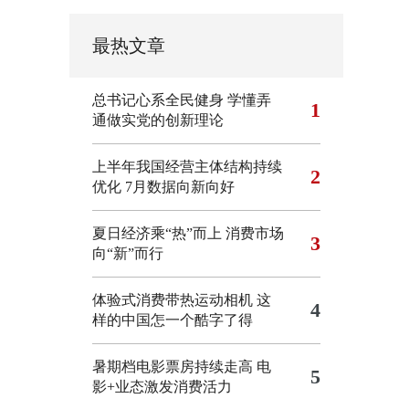
最热文章
总书记心系全民健身
学懂弄
1
通做实党的创新理论
上半年我国经营主体结构持续
2
优化
7月数据向新向好
夏日经济乘“热”而上 消费市场
3
向“新”而行
体验式消费带热运动相机
这
4
样的中国怎一个酷字了得
暑期档电影票房持续走高 电
5
影+业态激发消费活力