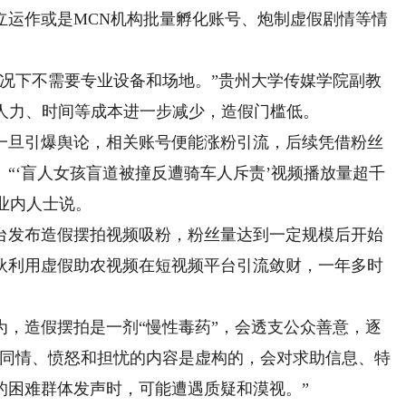
立运作或是MCN机构批量孵化账号、炮制虚假剧情等情
下不需要专业设备和场地。”贵州大学传媒学院副教
，人力、时间等成本进一步减少，造假门槛低。
旦引爆舆论，相关账号便能涨粉引流，后续凭借粉丝
“‘盲人女孩盲道被撞反遭骑车人斥责’视频播放量超千
”业内人士说。
发布造假摆拍视频吸粉，粉丝量达到一定规模后开始
伙利用虚假助农视频在短视频平台引流敛财，一年多时
造假摆拍是一剂“慢性毒药”，会透支公众善意，逐
现同情、愤怒和担忧的内容是虚构的，会对求助信息、特
的困难群体发声时，可能遭遇质疑和漠视。”