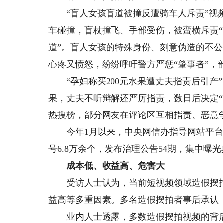
“盲人女孩盲道被撞反遭骑车人斥责”视频
车碰撞，盲杖撞飞、手部受伤，被蛮横斥责“
道”。盲人女孩的特殊身份、刻意伪造的不
心疼又愤怒，纷纷呼吁警方严惩“肇事者”，
“孕妇称买200元水果遭丈夫指责后引产”
果，丈夫不听辩解还严厉指责，数日后决定
热搜榜，部分网友在评论区互相指责、恶意
今年1月以来，中央网信办指导网站平台深
号6.8万余个，发布治理公告54期，集中曝
成本低、收益高、危害大
受访人士认为，当前短视频领域造假摆拍
益高等多重因素。多名造假摆拍者事后承认
业内人士透露，多数造假摆拍视频的背后