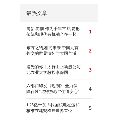
最热文章
向新,向前
作为千年古都,要把
1
传统和现代有机融合在一起
东方之约,相约未来 中国元首
2
外交的世界情怀与大国气派
追光的你｜太行山上新愚公河
3
北农业大学教授李保国
六部门印发《规划》 全力保
4
障百姓"吃得放心""住得安心"
1.25亿千瓦！我国核电在运和
5
核准在建规模居世界首位