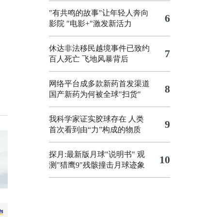
"有共鸣的故事"让年轻人奔向
6
影院
"电影+"激发新活力
休达非法移民越境事件已致约
7
百人死亡
飞地风暴背后
网络平台成多款新药首发渠道
8
国产新药为何被全球"扫货"
我科学家证实胶球存在 人类
9
首次看到由“力”构成的物质
探月:最新版月球"说明书"
观
10
测"猎鹰9"残骸撞击月球迹象