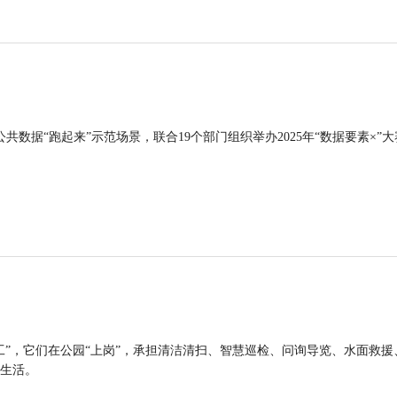
公共数据“跑起来”示范场景，联合19个部门组织举办2025年“数据要素×”大
工”，它们在公园“上岗”，承担清洁清扫、智慧巡检、问询导览、水面救援
生活。