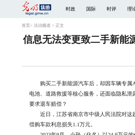
时政
国际
时评
理
首页
>
法治频道
>
正文
信息无法变更致二手新能
购买二手新能源汽车后，却因车辆专属Ap
电池、道路救援等核心服务，还面临隐私泄
要求退车赔偿？
近日，江苏省南京市中级人民法院对这起
偿购车款利息损失1.1万元。
2023年9月，小孙（化名）以24.9万