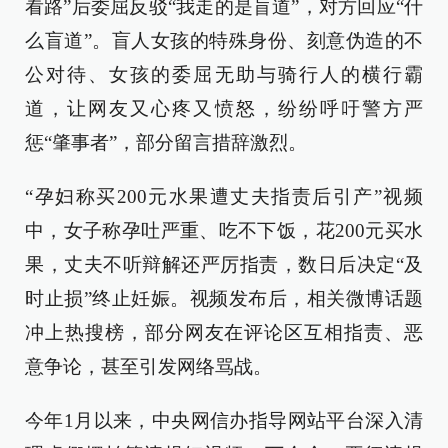
看路”后委屈反驳“我走的是盲道”，对方回应“什
么盲道”。盲人女孩的特殊身份、刻意伪造的不
公对待、女孩的委屈无助与骑行人的横行霸
道，让网友又心疼又愤怒，纷纷呼吁警方严
惩“肇事者”，部分留言措辞激烈。
“孕妇称买200元水果遭丈夫指责后引产”视频
中，女子称孕吐严重、吃不下饭，花200元买水
果，丈夫不听辩解还严厉指责，数日后决定“及
时止损”终止妊娠。视频发布后，相关微博话题
冲上热搜榜，部分网友在评论区互相指责、恶
意争论，甚至引发网络骂战。
今年1月以来，中央网信办指导网站平台深入清