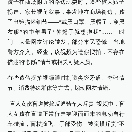
孩子在商场附近的路边玩耍时，险些被人贩子
拐走。家长视角叙事，事发地在商场街边，孩
子出镜描述细节——“戴黑口罩、黑帽子，穿黑
衣服”的中年男子“伸起手就想抱我”……一时
间，大量网友评论转发，部分市民恐慌，当地
警方介入。经查，该视频为造假摆拍，不存在
描述的“拐骗”情节或相关可疑人员。
有些造假摆拍视频通过制造尖锐矛盾、夸张情
节、消费特殊群体等方式，煽动网友情绪。
“盲人女孩盲道被撞反遭骑车人斥责”视频中，盲
人女孩在盲道正常行走被迎面而来的电动自行
车碰撞，盲杖撞飞、手部受伤，被蛮横斥责“不