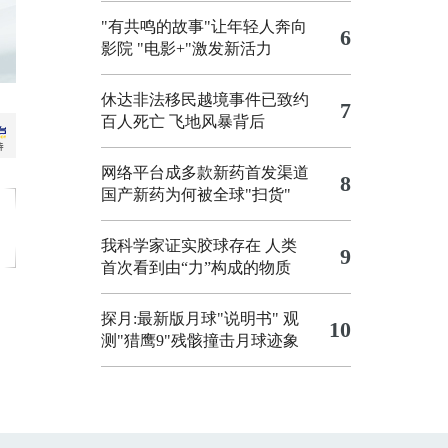
"有共鸣的故事"让年轻人奔向
6
影院
"电影+"激发新活力
休达非法移民越境事件已致约
7
百人死亡
飞地风暴背后
网络平台成多款新药首发渠道
8
国产新药为何被全球"扫货"
我科学家证实胶球存在 人类
9
首次看到由“力”构成的物质
探月:最新版月球"说明书"
观
10
测"猎鹰9"残骸撞击月球迹象