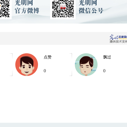
点赞
飘过
0
0