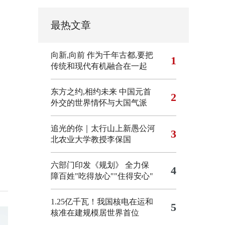
最热文章
向新,向前
作为千年古都,要把
1
传统和现代有机融合在一起
东方之约,相约未来 中国元首
2
外交的世界情怀与大国气派
追光的你｜太行山上新愚公河
3
北农业大学教授李保国
六部门印发《规划》 全力保
4
障百姓"吃得放心""住得安心"
1.25亿千瓦！我国核电在运和
5
核准在建规模居世界首位