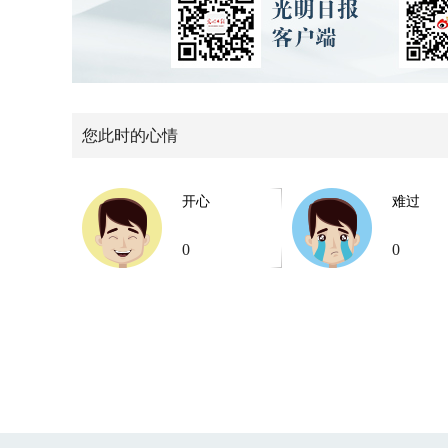
您此时的心情
开心
难过
0
0