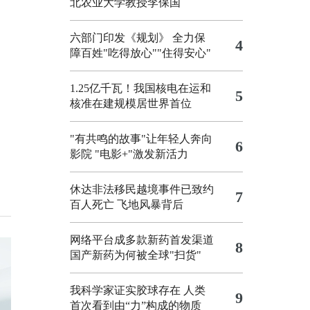
北农业大学教授李保国
六部门印发《规划》 全力保
4
障百姓"吃得放心""住得安心"
1.25亿千瓦！我国核电在运和
5
核准在建规模居世界首位
"有共鸣的故事"让年轻人奔向
6
影院
"电影+"激发新活力
休达非法移民越境事件已致约
7
百人死亡
飞地风暴背后
网络平台成多款新药首发渠道
8
国产新药为何被全球"扫货"
我科学家证实胶球存在 人类
9
首次看到由“力”构成的物质