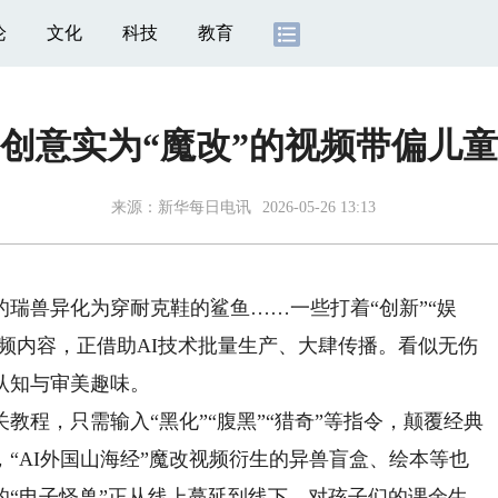
论
文化
科技
教育
创意实为“魔改”的视频带偏儿
来源：
新华每日电讯
2026-05-26 13:13
兽异化为穿耐克鞋的鲨鱼……一些打着“创新”“娱
视频内容，正借助AI技术批量生产、大肆传播。看似无伤
认知与审美趣味。
，只需输入“黑化”“腹黑”“猎奇”等指令，颠覆经典
“AI外国山海经”魔改视频衍生的异兽盲盒、绘本等也
的“电子怪兽”正从线上蔓延到线下，对孩子们的课余生