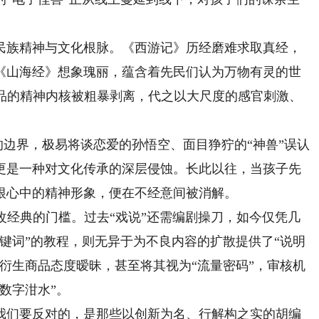
族精神与文化根脉。《西游记》历经磨难求取真经，
《山海经》想象瑰丽，蕴含着先民们认为万物有灵的世
作品的精神内核被粗暴剥离，代之以大尺度的感官刺激、
边界，极易将谈恋爱的孙悟空、面目狰狞的“神兽”误认
更是一种对文化传承的深层侵蚀。长此以往，当孩子先
根心中的精神形象，便在不经意间被消解。
经典的门槛。过去“戏说”还需编剧操刀，如今仅凭几
键词”的教程，则无异于为不良内容的扩散提供了“说明
衍生商品态度暧昧，甚至将其视为“流量密码”，审核机
数字泔水”。
们要反对的，是那些以创新为名、行解构之实的胡编