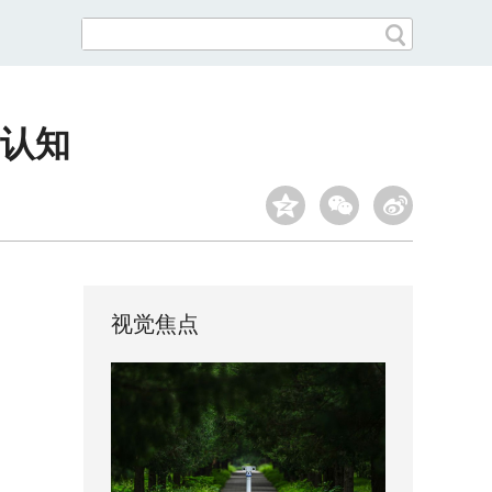
童认知
视觉焦点