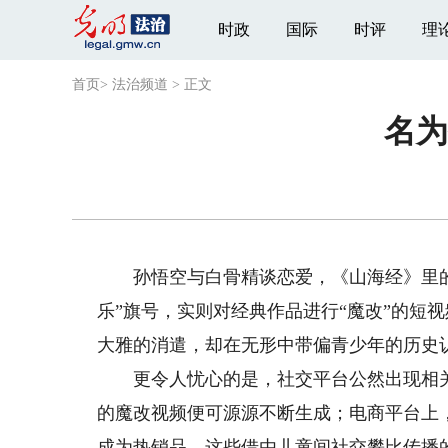
时政
国际
时评
理
首页
>
法治频道
>
正文
名为
孙悟空与白骨精谈恋爱，《山海经》里的瑞
乐”旗号，实则对经典作品进行“魔改”的短
大雅的消遣，却在无形中带偏青少年的历史
更令人忧心的是，社交平台公然出现相关教程
的魔改视频便可源源不断生成；电商平台上，
成为热销品。这些借由儿童间社交攀比传播