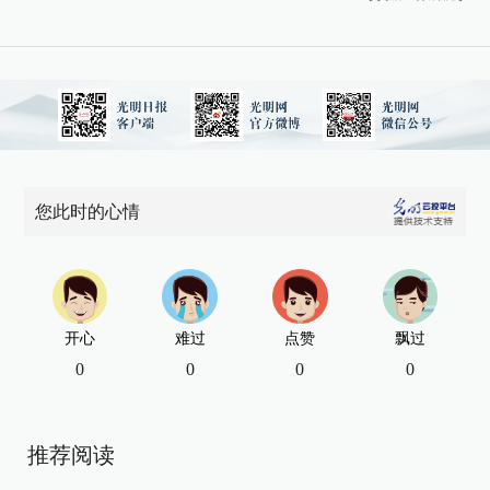
您此时的心情
开心
难过
点赞
飘过
0
0
0
0
推荐阅读