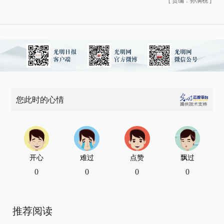
[
责编：孙满桃
]
您此时的心情
开心
难过
点赞
飘过
0
0
0
0
推荐阅读