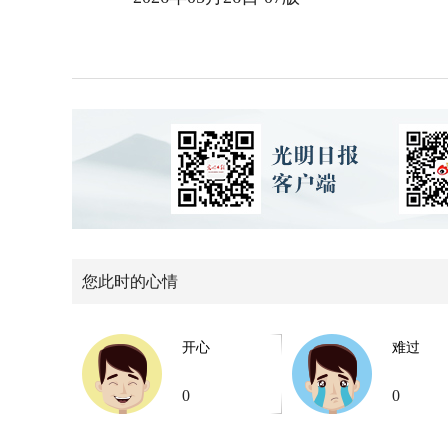
您此时的心情
开心
难过
0
0