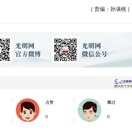
[
责编：孙满桃
]
点赞
飘过
0
0