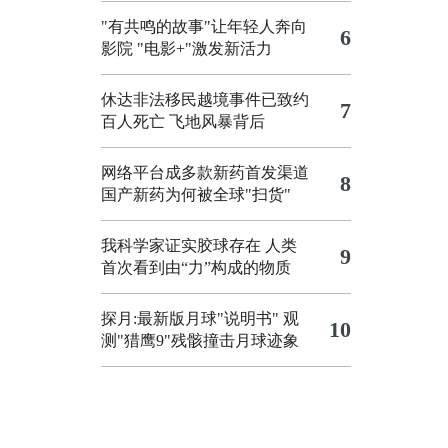
"有共鸣的故事"让年轻人奔向
6
影院
"电影+"激发新活力
休达非法移民越境事件已致约
7
百人死亡
飞地风暴背后
网络平台成多款新药首发渠道
8
国产新药为何被全球"扫货"
我科学家证实胶球存在 人类
9
首次看到由“力”构成的物质
探月:最新版月球"说明书"
观
10
测"猎鹰9"残骸撞击月球迹象