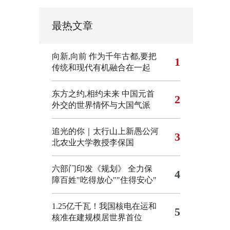
最热文章
向新,向前
作为千年古都,要把
1
传统和现代有机融合在一起
东方之约,相约未来 中国元首
2
外交的世界情怀与大国气派
追光的你｜太行山上新愚公河
3
北农业大学教授李保国
六部门印发《规划》 全力保
4
障百姓"吃得放心""住得安心"
1.25亿千瓦！我国核电在运和
5
核准在建规模居世界首位