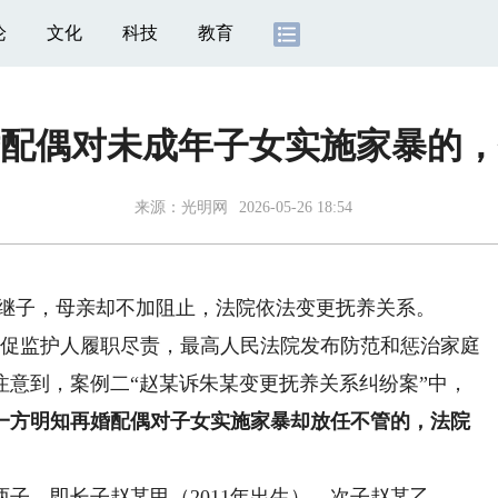
论
文化
科技
教育
配偶对未成年子女实施家暴的，
来源：
光明网
2026-05-26 18:54
继子，母亲却不加阻止，法院依法变更抚养关系。
促监护人履职尽责，最高人民法院发布防范和惩治家庭
注意到，案例二“赵某诉朱某变更抚养关系纠纷案”中，
一方明知再婚配偶对子女实施家暴却放任不管的，法院
，即长子赵某甲（2011年出生）、次子赵某乙