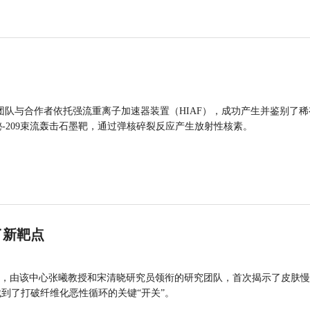
团队与合作者依托强流重离子加速器装置（HIAF），成功产生并鉴别了稀
的铋-209束流轰击石墨靶，通过弹核碎裂反应产生放射性核素。
了新靶点
，由该中心张曦教授和宋清晓研究员领衔的研究团队，首次揭示了皮肤慢
找到了打破纤维化恶性循环的关键“开关”。