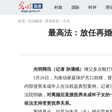
时政
国际
时评
理
首页
>
法治频道
>
原创策划
>
正文
最高法：放任再婚
光明网讯（记者 孙满桃）
继父多次殴打
5月26日，为推动家庭保护关口前移，督
内部侵害未成年人合法权益典型案例。记者
法院明确，
对离婚后直接抚养未成年子女的
依法支持变更抚养关系。
案情显示，赵某与朱某（女）婚后育有两子