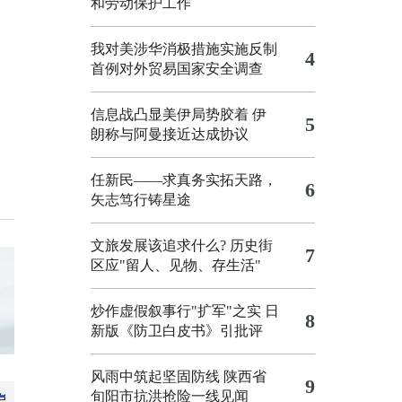
和劳动保护工作
我对美涉华消极措施实施反制
4
首例对外贸易国家安全调查
信息战凸显美伊局势胶着
伊
5
朗称与阿曼接近达成协议
任新民——求真务实拓天路，
6
矢志笃行铸星途
文旅发展该追求什么?
历史街
7
区应"留人、见物、存生活"
炒作虚假叙事行"扩军"之实
日
8
新版《防卫白皮书》引批评
风雨中筑起坚固防线 陕西省
9
旬阳市抗洪抢险一线见闻