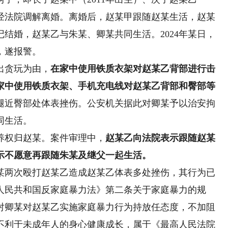
与朱某经法院调解离婚。离婚后，赵某甲跟随赵某生活，赵某
结婚，赵某乙与朱某、卿某共同生活。2024年某日，
，遂报警。
出贪玩为由，
在家中使用铁质衣架对赵某乙背部进行击
家中使用铁质衣架、手机充电线对赵某乙背部和臀部等
腿近臀部处体表挫伤。公安机关据此对卿某予以治安拘
同生活。
权归赵某。案件审理中，
赵某乙向法院表示跟随赵某
示不愿意再跟随朱某及继父一起生活。
两次殴打赵某乙造成赵某乙体表多处挫伤，其行为已
人民共和国反家庭暴力法》第二条关于家庭暴力的规
对卿某对赵某乙实施家庭暴力行为持放任态度，不加阻
不利于未成年人的身心健康成长，属于《最高人民法院