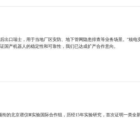
后出口瑞士，用于当地厂区安防、地下管网隐患排查等业务场景。“核电
证国产机器人的稳定性和可靠性，我们已达成扩产合作意向。
领衔的北京谱仪Ⅲ实验国际合作组，历经15年实验研究，首次证明一类全