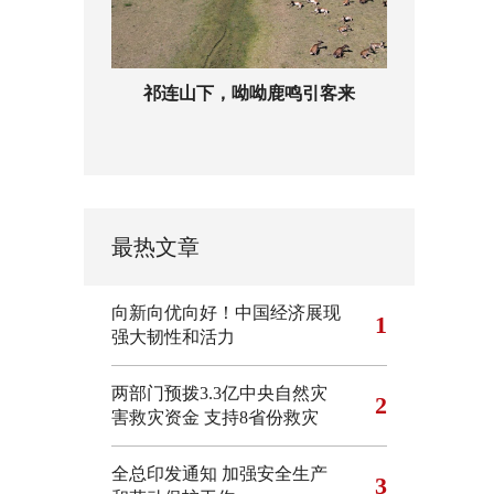
祁连山下，呦呦鹿鸣引客来
最热文章
向新向优向好！中国经济展现
1
强大韧性和活力
两部门预拨3.3亿中央自然灾
2
害救灾资金 支持8省份救灾
全总印发通知 加强安全生产
3