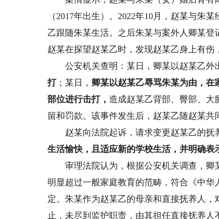
（2017年出生）。2022年10月，赵某
乙跟随朱某生活。之后朱某与案外人卿某登记
赵某在探望赵某乙时，发现赵某乙身上有伤
公安机关查明：某日，卿某以赵某乙外
打
；某日，
卿某以赵某乙辱骂朱某为由，在
部位进行击打，
造成赵某乙背部、臀部、大
留和罚款。该事件发生后，赵某乙随赵某共
赵某向法院起诉，请求变更赵某乙的抚养
生活愉快，且适应新的学校生活，并明确表
审理法院认为，根据公安机关调查，卿某
明显超过一般家庭教育的范畴，符合《中华
定。朱某作为赵某乙的母亲和直接抚养人，
止，未尽到监护职责，由其担任直接抚养人