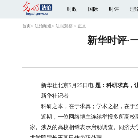
时政
国际
时评
理
首页
>
法治频道
>
法眼观察
>
正文
新华时评·
新华社北京5月25日电
题：科研求真，
新华社记者
科研之本，在于求真；学术之根，在于
近期，一位网络博主连续举报多所高校高
家。涉及的高校相继表示启动调查。同济大
术学院院长王某已作免职处理。