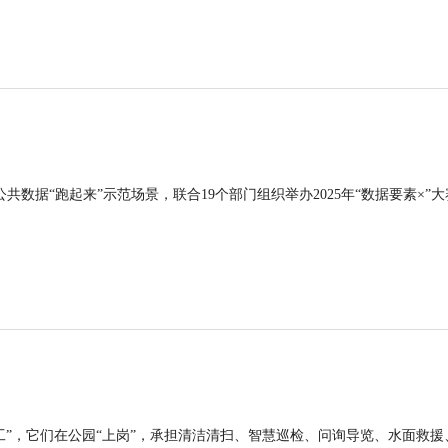
公共数据“跑起来”示范场景，联合19个部门组织举办2025年“数据要素×”大
工”，它们在公园“上岗”，承担清洁清扫、智慧巡检、问询导览、水面救援