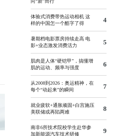
向“新”而行
体验式消费带热运动相机
这
4
样的中国怎一个酷字了得
暑期档电影票房持续走高 电
5
影+业态激发消费活力
肌肉是人体“硬铠甲”，搞懂增
6
肌的运动、频率与强度
从2008到2026：奥运精神，在
7
每个“动起来”的瞬间
就业疲软+通胀顽固+白宫施压
8
美联储或再陷两难
南非6所技术院校学生赴华参
9
加新能源汽车技术研修