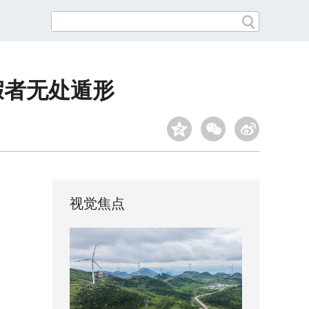
假者无处遁形
视觉焦点