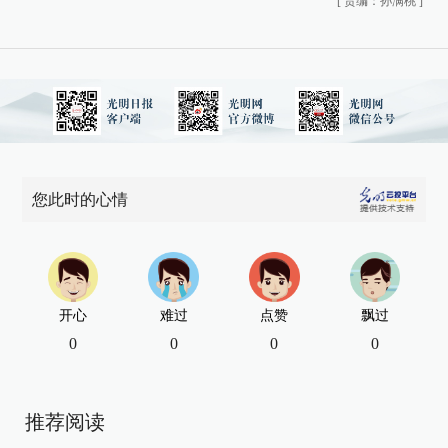
[
责编：孙满桃
]
您此时的心情
开心
难过
点赞
飘过
0
0
0
0
推荐阅读