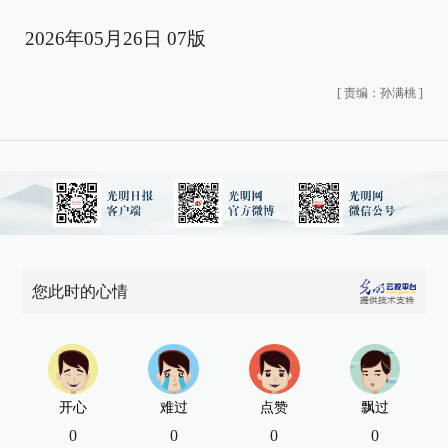
2026年05月26日 07版
[
责编：孙满桃
]
您此时的心情
开心
难过
点赞
飘过
0
0
0
0