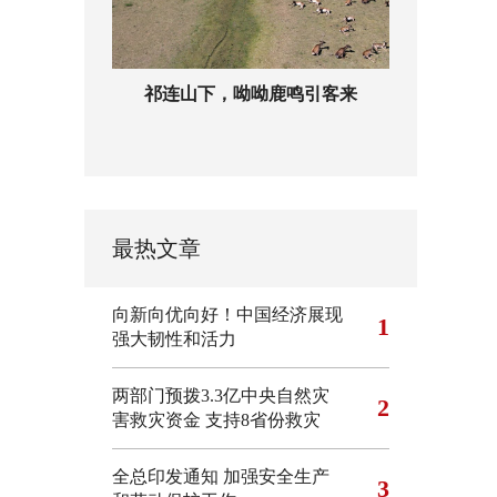
祁连山下，呦呦鹿鸣引客来
最热文章
向新向优向好！中国经济展现
1
强大韧性和活力
两部门预拨3.3亿中央自然灾
2
害救灾资金 支持8省份救灾
全总印发通知 加强安全生产
3