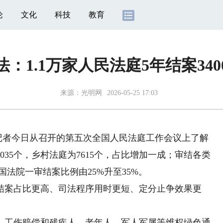
论
文化
科技
教育
法：1.1万家人民法庭5年结案340
来源：
光明网
2026-05-25 17:03
记者今日从召开的第五次全国人民法庭工作会议上了解
1035个，乡村法庭为7615个，占比增加一成；审结各类
全国法院一审结案比例由25%升至35%。
案占比更高、司法程序用时更短、定分止争效果更
。
工伤赔偿和残疾人、老年人、军人军属等维权绿色通