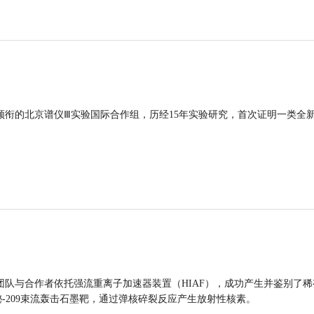
领衔的北京谱仪Ⅲ实验国际合作组，历经15年实验研究，首次证明一类全
团队与合作者依托强流重离子加速器装置（HIAF），成功产生并鉴别了稀
的铋-209束流轰击石墨靶，通过弹核碎裂反应产生放射性核素。