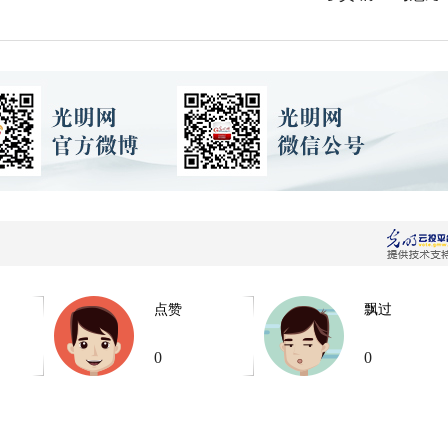
点赞
飘过
0
0