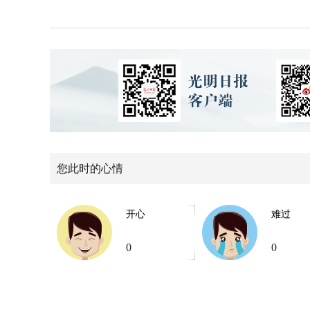
您此时的心情
开心
难过
0
0