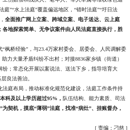
法庭”“水上法庭”覆盖偏远地区，“错时法庭”“圩日法
，
全面推广网上立案、跨域立案、电子送达、云上庭
；各地探索简单、无争议案件由人民法庭直接执行，胜
桥经验”，与23.4万家村委会、居委会、人民调解委
，助力大量矛盾纠纷不出村；对接8836家乡镇（街道）
解纷；常态化开展以案说法、送法下乡，指导培育大
基层良法善治。
法庭布局，推动标准化规范化建设，法庭工作条件持
，本科及以上学历超过95%，
队伍结构、能力素质、司法
”为契机，摸底“薄弱”法庭，找准“病灶”、挂账督办，
[
责编：刁慈
]