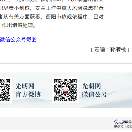
信公众号截图
[
责编：孙满桃
]