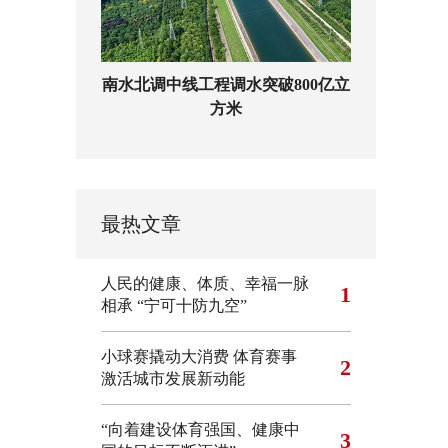
南水北调中线工程调水突破800亿立
方米
最热文章
人民的健康、体质、幸福一脉
1
相承
“宁可十防九空”
小球赛撬动大消费 体育赛事
2
激活城市发展新动能
“向着建设体育强国、健康中
3