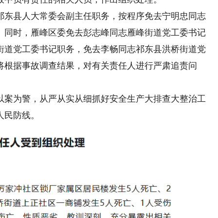
东县人大常委会副主任职务，按程序免去宁明忠同志
。同时，雁峰区委免去彭志峰同志雁峰街道党工委书记
街道党工委书记职务，免去李畅同志祁东县洪桥街道党
将根据事故调查结果，对有关责任人进行严肃追责问
案为警，从严从实从细抓好安全生产大排查大整治工
人民防线。