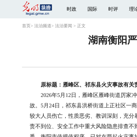
时政
国际
时评
理
首页
>
法治频道
>
法治要闻
>
正文
湖南衡阳严
原标题：
雁峰区、祁东县火灾事故有关
2026年5月12日，雁峰区雁峰街道厉家
故。5月24日，祁东县洪桥街道上正社区一
较大人员伤亡，性质恶劣、教训深刻，充分
责不到位、安全工作中重大风险隐患排查不
悉，衡阳市依规依程序，已对在两起火灾事