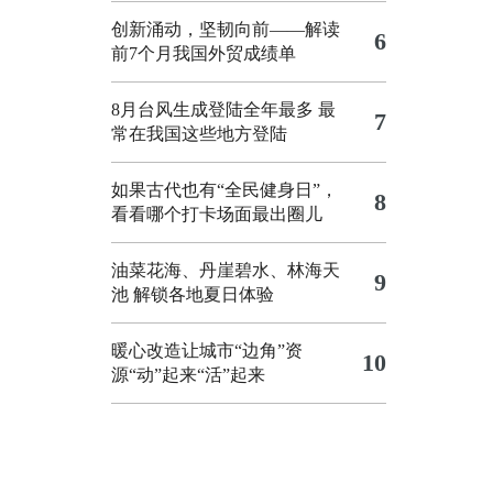
创新涌动，坚韧向前——解读
6
前7个月我国外贸成绩单
8月台风生成登陆全年最多 最
7
常在我国这些地方登陆
如果古代也有“全民健身日”，
8
看看哪个打卡场面最出圈儿
油菜花海、丹崖碧水、林海天
9
池 解锁各地夏日体验
暖心改造让城市“边角”资
10
源“动”起来“活”起来