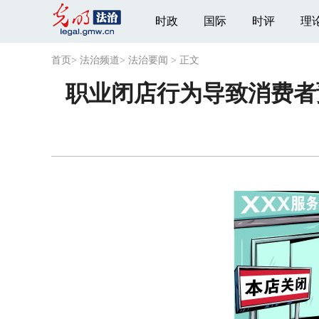
时政
国际
时评
理
首页
>
法治频道
>
法治要闻
>
正文
职业闭店行为导致消费者