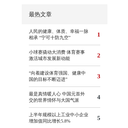
最热文章
人民的健康、体质、幸福一脉
1
相承
“宁可十防九空”
小球赛撬动大消费 体育赛事
2
激活城市发展新动能
“向着建设体育强国、健康中
3
国的目标不断迈进”
最是真情暖人心 中国元首外
4
交的世界情怀与大国气派
上半年规模以上工业中小企业
5
增加值同比增长5.8%