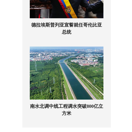
德拉埃斯普列亚宣誓就任哥伦比亚
总统
南水北调中线工程调水突破800亿立
方米