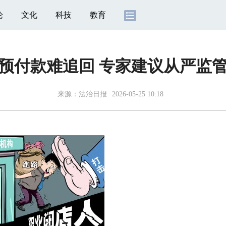
论
文化
科技
教育
预付款难追回 专家建议从严监
来源：
法治日报
2026-05-25 10:18